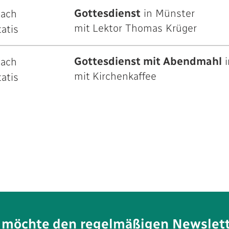
Gottesdienst
in Münster
nach
mit Lektor Thomas Krüger
tatis
Gottesdienst mit Abendmahl
i
nach
mit Kirchenkaffee
tatis
h möchte den regelmäßigen Newslett