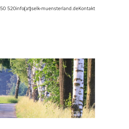
450 520
info(at)selk-muensterland.de
Kontakt