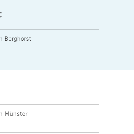
t
n Borghorst
n Münster